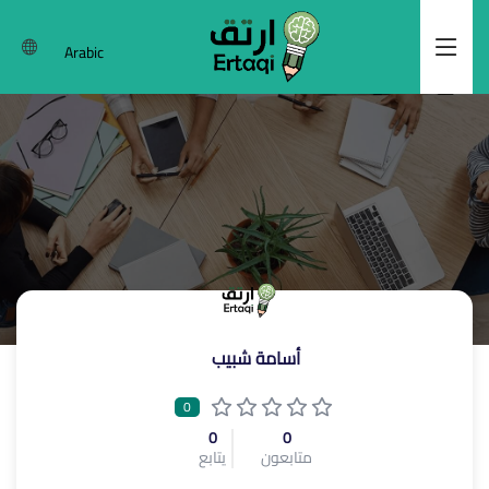
Arabic
أسامة شبيب
0
0
0
متابعون
يتابع