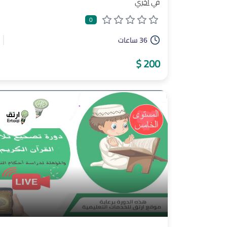
في
أخري
0
36 ساعات
200 $