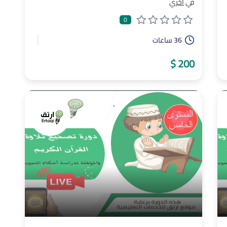
في
أخري
0
36 ساعات
200 $