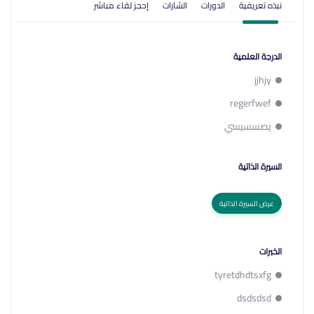
نبذه تعريفية
الدورات
الشارات
إحجز لقاء مباشر
الدرجة العلمية
jjhjy
regerfwef
يصسسيسي
السيرة الذاتية
عرض السيرة الذاتية
الخبرات
tyretdhdtsxfg
dsdsdsd