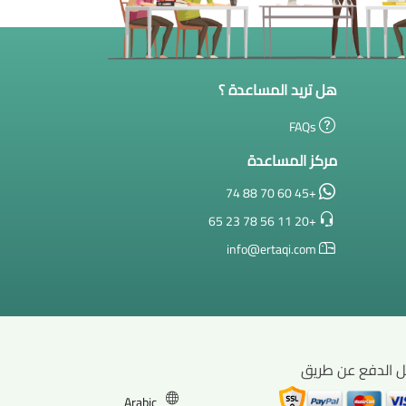
هل تريد المساعدة ؟
FAQs
مركز المساعدة
+45 60 70 88 74
+20 11 56 78 23 65
info@ertaqi.com
ل الدفع عن طريق
Arabic