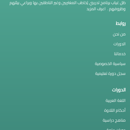
ظل غياب برنامج تدريبي يُخاطب المغتربين وغير الناطقين بها ويراعي بيئتهم
وظروفهم .
اعرف المزيد
روابط
من نحن
الدورات
خدماتنا
سياسية الخصوصية
سجل دورة تعليمية
الدورات
اللغة العربية
أحكام التلاوة
مناهج دراسية
دورات عامة