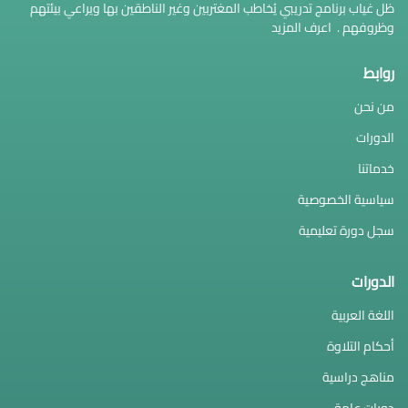
ظل غياب برنامج تدريبي يُخاطب المغتربين وغير الناطقين بها ويراعي بيئتهم
وظروفهم .
اعرف المزيد
روابط
من نحن
الدورات
خدماتنا
سياسية الخصوصية
سجل دورة تعليمية
الدورات
اللغة العربية
أحكام التلاوة
مناهج دراسية
دورات عامة